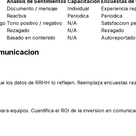
Analisis de Sentimientos
Capacitacion
Encuestas de
Documento / mensaje
Individual
Experiencia re
Reactiva
Periodica
Periodica
sgo
Tono positivo / negativo
N/A
Satisfaccion pe
Rezagado
N/A
Rezagado
Basado en contenido
N/A
Autoreportado
omunicacion
ue los datos de RRHH lo reflejen. Reemplaza encuestas re
ra equipos. Cuantifica el ROI de la inversion en comunica