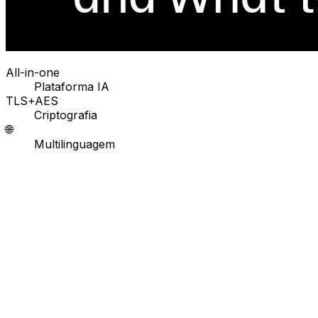
All-in-one
Plataforma IA
TLS+AES
Criptografia
🌐
Multilinguagem
Comunicação por Design
Não é você. É como a comunicação
digital funciona.
O tom não viaja no texto digital. Tom ambíguo, contexto
ausente e padrões de conflito ocultos afetam cada
equipe — em todos os níveis da organização.