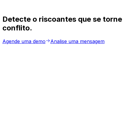
individuais nunca são expostas — a conformidade
com a NR-1 não compromete a privacidade do
colaborador.
Detecte o risco
antes que se torne
conflito.
Agende uma demo
Analise uma mensagem