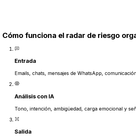
Diseñado para cada comunicador
Decodeme aplica principios de diseño inclusivo — constru
mejor para todos.
Cómo funciona el radar de riesgo org
Entrada
Emails, chats, mensajes de WhatsApp, comunicació
Análisis con IA
Tono, intención, ambigüedad, carga emocional y señ
Salida