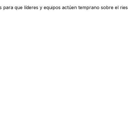
das para que líderes y equipos actúen temprano sobre el ri
a.
ar y mejorar la comunicación — impulsado por ciencia del 
iesgo oculto en cualquier mensaje.