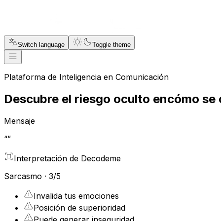
Switch language
Toggle theme
Plataforma de Inteligencia en Comunicación
Descubre el riesgo oculto en
cómo se
Mensaje
“
”
Interpretación de Decodeme
Sarcasmo
·
3
/5
Invalida tus emociones
Posición de superioridad
Puede generar inseguridad