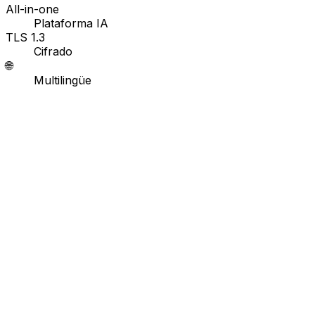
All-in-one
Plataforma IA
TLS 1.3
Cifrado
🌐
Multilingüe
Comunicación por Diseño
No eres tú. Es cómo funciona la comun
El tono no viaja en el texto digital. Tono ambiguo, contex
El tono no sobrevive a la bandeja de entrada
Tono, expresiones faciales y lenguaje corporal desaparec
Los equipos de alta complejidad lo sienten más
Los equipos distribuidos, multiculturales y con diversidad
y desconexión silenciosa.