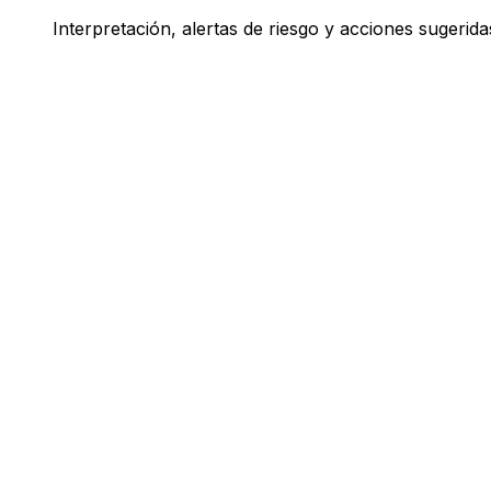
Interpretación, alertas de riesgo y acciones sugeri
Muchas Herramientas. Una Plataform
Todo lo que tu equipo necesita para decodificar, practic
Analizar
Practicar
Insights
Análisis de Comunicación
Decodifica tono, intención, ironía, dinámicas de poder y r
Revisar Mi Respuesta
Recibe feedback sobre tu respuesta antes de enviarla.