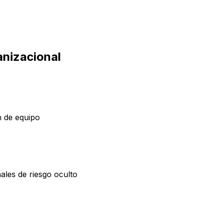
ido para todos los perfiles cognitivos. Cuando la comunica
anizacional
n de equipo
ales de riesgo oculto